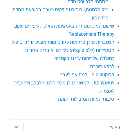
מסתמי הלב וכלי הדם
מיקופלסמה,וירוסים וחידקים כגורם בהופעת מחלת
פרקינסון
שיקום המיטוכונדריה באמצעות החלפת ליפידים Lipid
Replacement Therapy
הצטברות סידן ברקמות כגורם מוות מוביל, ודרכי טיפול
הסתיידות (קלציפיקציה) כלי דם ואיברים אחרים
כתולדה של זיהום ע"י ננובקטריה
לרפא סוכרת
פרוקטוז 2.0 – למה אני רעב?
ויטאמין K2 – למשוך סידן מכלי הדם והלבלב ולהעביר
לעצמות
סיבות המוות המובילות ותזונה
הצג
ראשי