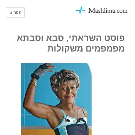
פת
תפריט
פוסט השראתי, סבא וסבתא
מפמפמים משקולות