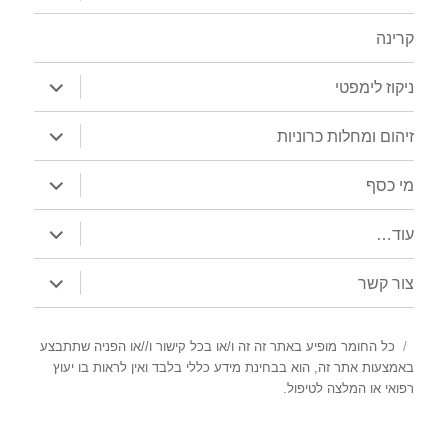
תפריט
קרינה
הצג
ניקוז לימפטי
תפריט
הצג
זיהום ומחלות כרוניות
תפריט
הצג
מי כסף
תפריט
הצג
עוד…
תפריט
הצג
צור קשר
תפריט
כל החומר מופיע באתר זה זה ו/או בכל קישור ו//או הפניה שתתבצע
באמצעות אתר זה, הוא בבחינת מידע כללי בלבד ואין לראות בו יעוץ
רפואי או המלצה לטיפול.