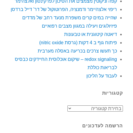
קפה וניקוטין מצמצים את הסיכון לפרקינסון ואלצהימר
ריפוי אלצהיימר ודמנציה, הפרוטוקול של דר' דייל ברדסן
שהייה במים קרים משפרת מנעד רחב של מדדים
פיזיולוגים ויעילה במגוון מצבים רפואיים
דיאטה קיטוגנית או טבעונות
פיתוח גוף ב 4 דקות (גרסת nitric oxide)
כך תעשו צרכים בכריעה באסלה מערבית
redox signaling – שיקום אוכלוסית החיידקים כבסיס
לבריאות כוללת
לעבוד על הליכון
קטגוריות
קטגוריות
הרשמה לעדכונים