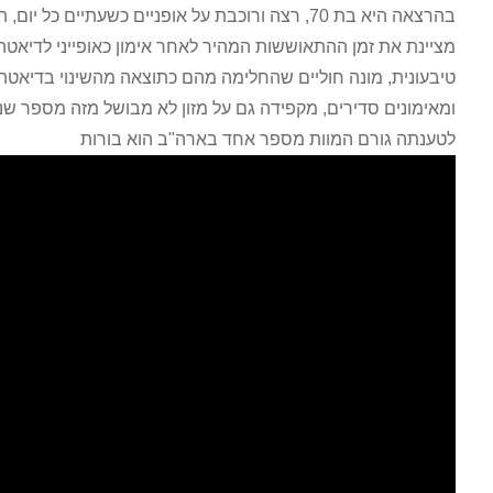
בהרצאה היא בת 70, רצה ורוכבת על אופניים כשעתיים כל יום, היא
מציינת את זמן ההתאוששות המהיר לאחר אימון כאופייני לדיאטה
טיבעונית, מונה חוליים שהחלימה מהם כתוצאה מהשינוי בדיאטה
ומאימונים סדירים, מקפידה גם על מזון לא מבושל מזה מספר שנים.
לטענתה גורם המוות מספר אחד בארה"ב הוא בורות