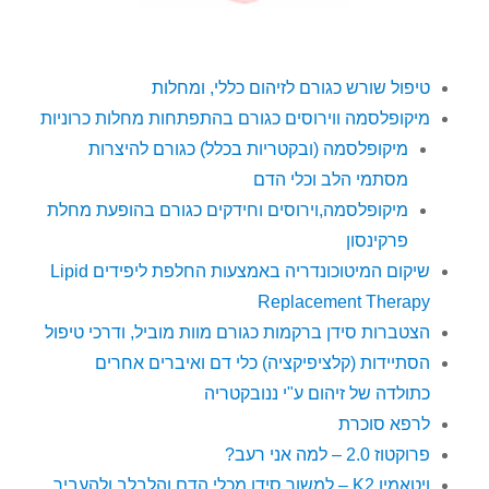
טיפול שורש כגורם לזיהום כללי, ומחלות
מיקופלסמה ווירוסים כגורם בהתפתחות מחלות כרוניות
מיקופלסמה (ובקטריות בכלל) כגורם להיצרות
מסתמי הלב וכלי הדם
מיקופלסמה,וירוסים וחידקים כגורם בהופעת מחלת
פרקינסון
שיקום המיטוכונדריה באמצעות החלפת ליפידים Lipid
Replacement Therapy
הצטברות סידן ברקמות כגורם מוות מוביל, ודרכי טיפול
הסתיידות (קלציפיקציה) כלי דם ואיברים אחרים
כתולדה של זיהום ע"י ננובקטריה
לרפא סוכרת
פרוקטוז 2.0 – למה אני רעב?
ויטאמין K2 – למשוך סידן מכלי הדם והלבלב ולהעביר