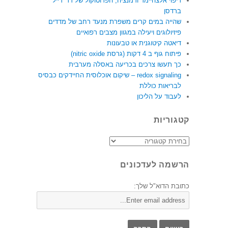
ריפוי אלצהיימר ודמנציה, הפרוטוקול של דר' דייל
ברדסן
שהייה במים קרים משפרת מנעד רחב של מדדים
פיזיולוגים ויעילה במגוון מצבים רפואיים
דיאטה קיטוגנית או טבעונות
פיתוח גוף ב 4 דקות (גרסת nitric oxide)
כך תעשו צרכים בכריעה באסלה מערבית
redox signaling – שיקום אוכלוסית החיידקים כבסיס
לבריאות כוללת
לעבוד על הליכון
קטגוריות
קטגוריות
הרשמה לעדכונים
כתובת הדוא"ל שלך: