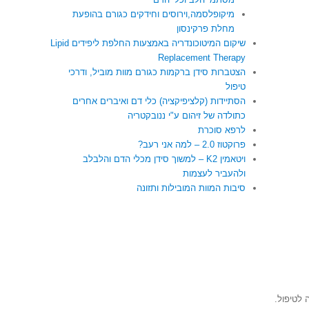
מיקופלסמה,וירוסים וחידקים כגורם בהופעת
מחלת פרקינסון
שיקום המיטוכונדריה באמצעות החלפת ליפידים Lipid
Replacement Therapy
הצטברות סידן ברקמות כגורם מוות מוביל, ודרכי
טיפול
הסתיידות (קלציפיקציה) כלי דם ואיברים אחרים
כתולדה של זיהום ע"י ננובקטריה
לרפא סוכרת
פרוקטוז 2.0 – למה אני רעב?
ויטאמין K2 – למשוך סידן מכלי הדם והלבלב
ולהעביר לעצמות
סיבות המוות המובילות ותזונה
 לטיפול.